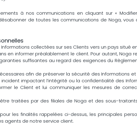
nements à nos communications en cliquant sur « Modif
désabonner de toutes les communications de Noga, vous de
onnelles
 les Informations collectées sur ses Clients vers un pays sit
 en informer préalablement le client. Pour autant, Noga res
s garanties suffisantes au regard des exigences du Règlemen
écessaires afin de préserver la sécurité des Informations
ncident impactant l’intégrité ou la confidentialité des Inf
former le Client et lui communiquer les mesures de correc
être traitées par des filiales de Noga et des sous-traitant
t pour les finalités rappelées ci-dessus, les principales p
s agents de notre service client.