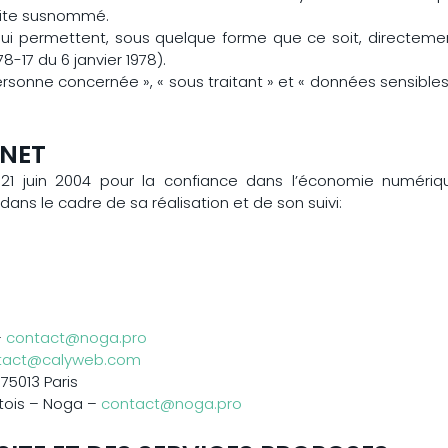
 site susnommé.
qui permettent, sous quelque forme que ce soit, directemen
78-17 du 6 janvier 1978).
sonne concernée », « sous traitant » et « données sensibles 
RNET
 21 juin 2004 pour la confiance dans l’économie numérique,
dans le cadre de sa réalisation et de son suivi:
–
contact@noga.pro
tact@calyweb.com
75013 Paris
rtois – Noga –
contact@noga.pro