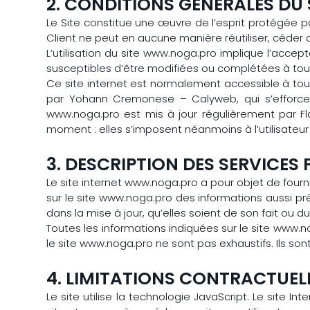
2. CONDITIONS GENERALES DU 
Le Site constitue une œuvre de l’esprit protégée pa
Client ne peut en aucune manière réutiliser, céder
L’utilisation du site www.noga.pro implique l’accept
susceptibles d’être modifiées ou complétées à tout
Ce site internet est normalement accessible à tou
par Yohann Cremonese – Calyweb, qui s’efforcera
www.noga.pro est mis à jour régulièrement par F
moment : elles s’imposent néanmoins à l’utilisateur 
3. DESCRIPTION DES SERVICES
Le site internet www.noga.pro a pour objet de fourn
sur le site www.noga.pro des informations aussi pr
dans la mise à jour, qu’elles soient de son fait ou du
Toutes les informations indiquées sur le site www.no
le site www.noga.pro ne sont pas exhaustifs. Ils so
4. LIMITATIONS CONTRACTUEL
Le site utilise la technologie JavaScript. Le site In