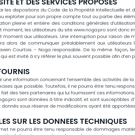
SITE ET DES SERVICES PROPOSES
r les dispositions du Code de la Propriété Intellectuelle et
 ou exploiter pour son propre compte tout ou partie des élém
ation pleine et entière des conditions générales d’utilisation
 moment, les utilisateurs du site www.noga.pro sont donc inv
t moment aux utilisateurs. Une interruption pour raison de
 alors de communiquer préalablement aux utilisateurs le
lavien Courtois – Noga responsable. De la même façon, le
qui est invité à s’y référer le plus souvent possible afin d’e
 FOURNIS
ir une information concernant l’ensemble des activités de la s
écises que possible. Toutefois, il ne pourra être tenu respon
 fait des tiers partenaires qui lui fournissent ces informations
ga.pro sont données à titre indicatif, et sont susceptibles d’é
nt donnés sous réserve de modifications ayant été apportées 
LES SUR LES DONNEES TECHNIQUES
ternet ne pourra être tenu responsable de dommages matériels l