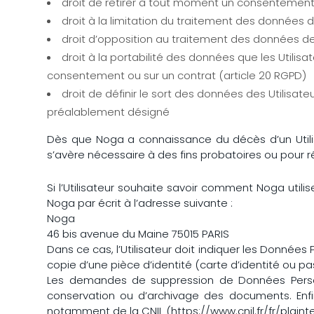
droit de retirer à tout moment un consentement 
droit à la limitation du traitement des données de
droit d’opposition au traitement des données des 
droit à la portabilité des données que les Utilis
consentement ou sur un contrat (article 20 RGPD)
droit de définir le sort des données des Utilisa
préalablement désigné
Dès que Noga a connaissance du décès d’un Utilisa
s’avère nécessaire à des fins probatoires ou pour r
Si l’Utilisateur souhaite savoir comment Noga utili
Noga par écrit à l’adresse suivante :
Noga
46 bis avenue du Maine 75015 PARIS
Dans ce cas, l’Utilisateur doit indiquer les Données
copie d’une pièce d’identité (carte d’identité ou pa
Les demandes de suppression de Données Person
conservation ou d’archivage des documents. Enfi
notamment de la CNIL (https://www.cnil.fr/fr/plainte