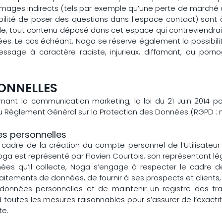
es indirects (tels par exemple qu’une perte de marché ou 
ilité de poser des questions dans l’espace contact) sont à 
, tout contenu déposé dans cet espace qui contreviendrait à 
nées. Le cas échéant, Noga se réserve également la possibilit
sage à caractère raciste, injurieux, diffamant, ou pornogr
SONNELLES
nant la communication marketing, la loi du 21 Juin 2014 po
du Règlement Général sur la Protection des Données (RGPD : n
es personnelles
cadre de la création du compte personnel de l’Utilisateur 
ga est représenté par Flavien Courtois, son représentant lé
s qu’il collecte, Noga s’engage à respecter le cadre des d
traitements de données, de fournir à ses prospects et clients,
 données personnelles et de maintenir un registre des tr
toutes les mesures raisonnables pour s’assurer de l’exact
te.