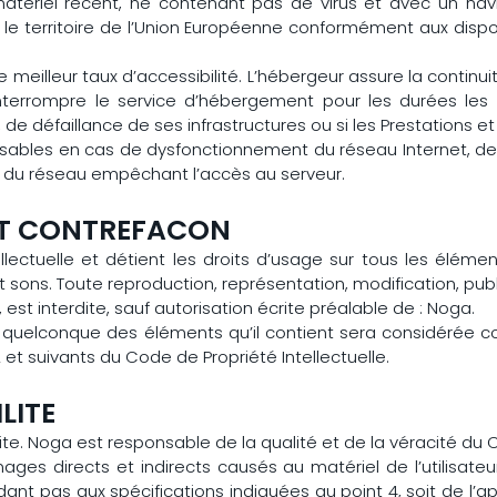
matériel récent, ne contenant pas de virus et avec un navi
le territoire de l’Union Européenne conformément aux dispo
e meilleur taux d’accessibilité. L’hébergeur assure la continu
d’interrompre le service d’hébergement pour les durées l
de défaillance de ses infrastructures ou si les Prestations e
sables en cas de dysfonctionnement du réseau Internet, de
 du réseau empêchant l’accès au serveur.
 ET CONTREFACON
llectuelle et détient les droits d’usage sur tous les éléme
t sons. Toute reproduction, représentation, modification, pu
 est interdite, sauf autorisation écrite préalable de : Noga.
un quelconque des éléments qu’il contient sera considérée 
et suivants du Code de Propriété Intellectuelle.
LITE
ite. Noga est responsable de la qualité et de la véracité du C
 directs et indirects causés au matériel de l’utilisateur,
ondant pas aux spécifications indiquées au point 4, soit de l’