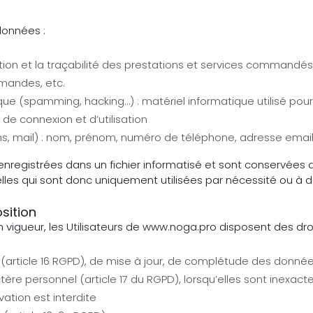
données :
stion et la traçabilité des prestations et services commandés 
mmandes, etc.
ique (spamming, hacking…) : matériel informatique utilisé pour
 de connexion et d’utilisation
 mail) : nom, prénom, numéro de téléphone, adresse email
t enregistrées dans un fichier informatisé et sont conservées 
 qui sont donc uniquement utilisées par nécessité ou à des 
osition
gueur, les Utilisateurs de www.noga.pro disposent des droit
on (article 16 RGPD), de mise à jour, de complétude des données
re personnel (article 17 du RGPD), lorsqu’elles sont inexact
vation est interdite