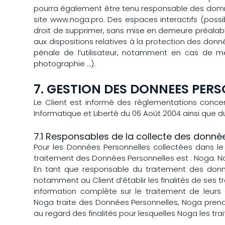
pourra également être tenu responsable des dommag
site www.noga.pro. Des espaces interactifs (possib
droit de supprimer, sans mise en demeure préalable
aux dispositions relatives à la protection des don
pénale de l’utilisateur, notamment en cas de mes
photographie …).
7. GESTION DES DONNEES PER
Le Client est informé des réglementations concer
Informatique et Liberté du 06 Août 2004 ainsi que 
7.1 Responsables de la collecte des donné
Pour les Données Personnelles collectées dans le 
traitement des Données Personnelles est : Noga. No
En tant que responsable du traitement des donnée
notamment au Client d’établir les finalités de ses 
information complète sur le traitement de leurs
Noga traite des Données Personnelles, Noga prend 
au regard des finalités pour lesquelles Noga les trai