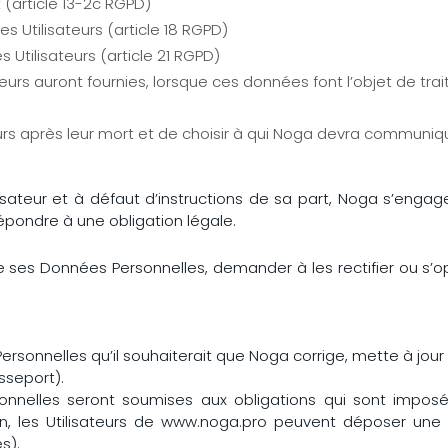
(article 13-2c RGPD)
s Utilisateurs (article 18 RGPD)
Utilisateurs (article 21 RGPD)
ateurs auront fournies, lorsque ces données font l’objet de t
teurs après leur mort et de choisir à qui Noga devra communiq
teur et à défaut d’instructions de sa part, Noga s’engage
épondre à une obligation légale.
se ses Données Personnelles, demander à les rectifier ou s’op
 Personnelles qu’il souhaiterait que Noga corrige, mette à jo
sseport).
nelles seront soumises aux obligations qui sont impos
n, les Utilisateurs de www.noga.pro peuvent déposer une 
s).