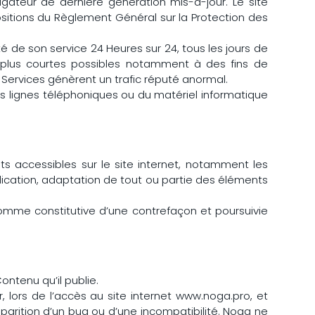
gateur de dernière génération mis-à-jour. Le site
sitions du Règlement Général sur la Protection des
ité de son service 24 Heures sur 24, tous les jours de
es plus courtes possibles notamment à des fins de
t Services génèrent un trafic réputé anormal.
s lignes téléphoniques ou du matériel informatique
nts accessibles sur le site internet, notamment les
blication, adaptation de tout ou partie des éléments
comme constitutive d’une contrefaçon et poursuivie
ontenu qu’il publie.
 lors de l’accès au site internet www.noga.pro, et
apparition d’un bug ou d’une incompatibilité. Noga ne