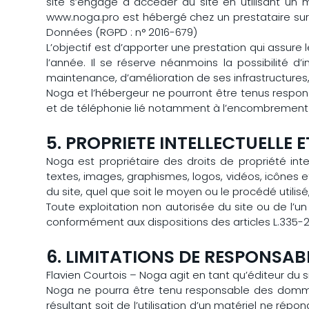
site s’engage à accéder au site en utilisant un 
www.noga.pro est hébergé chez un prestataire sur 
Données (RGPD : n° 2016-679)
L’objectif est d’apporter une prestation qui assure l
l’année. Il se réserve néanmoins la possibilité 
maintenance, d’amélioration de ses infrastructures, 
Noga et l’hébergeur ne pourront être tenus respon
et de téléphonie lié notamment à l’encombrement
5. PROPRIETE INTELLECTUELLE
Noga est propriétaire des droits de propriété inte
textes, images, graphismes, logos, vidéos, icônes e
du site, quel que soit le moyen ou le procédé utilisé,
Toute exploitation non autorisée du site ou de l’
conformément aux dispositions des articles L.335-2 
6. LIMITATIONS DE RESPONSABI
Flavien Courtois – Noga agit en tant qu’éditeur du s
Noga ne pourra être tenu responsable des dommages
résultant soit de l’utilisation d’un matériel ne rép