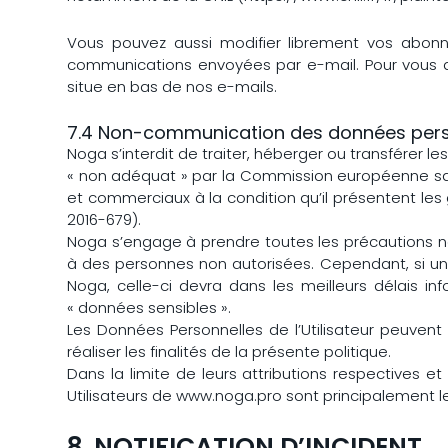
Vous pouvez aussi modifier librement vos abon
communications envoyées par e-mail. Pour vous 
situe en bas de nos e-mails.
7.4 Non-communication des données pers
Noga s’interdit de traiter, héberger ou transférer
« non adéquat » par la Commission européenne sans
et commerciaux à la condition qu’il présentent le
2016-679).
Noga s’engage à prendre toutes les précautions n
à des personnes non autorisées. Cependant, si un i
Noga, celle-ci devra dans les meilleurs délais in
« données sensibles ».
Les Données Personnelles de l’Utilisateur peuvent 
réaliser les finalités de la présente politique.
Dans la limite de leurs attributions respectives e
Utilisateurs de www.noga.pro sont principalement le
8. NOTIFICATION D’INCIDENT